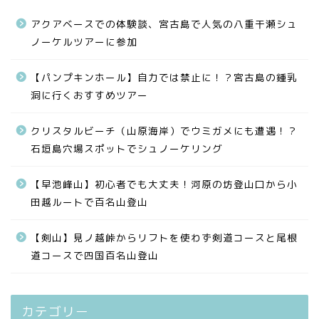
アクアベースでの体験談、宮古島で人気の八重干瀬シュ
ノーケルツアーに参加
【パンプキンホール】自力では禁止に！？宮古島の鍾乳
洞に行くおすすめツアー
クリスタルビーチ（山原海岸）でウミガメにも遭遇！？
石垣島穴場スポットでシュノーケリング
【早池峰山】初心者でも大丈夫！河原の坊登山口から小
田越ルートで百名山登山
【剣山】見ノ越峠からリフトを使わず剣道コースと尾根
道コースで四国百名山登山
カテゴリー