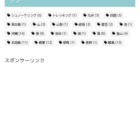
シュノーケリング
(5)
トレッキング
(1)
九州
(3)
四国
(3)
宮古島
(1)
山
(3)
山梨
(1)
岐阜
(3)
星空
(2)
池
(1)
沖縄
(14)
海
(9)
渓谷
(1)
湖
(1)
滝
(6)
登山
(4)
石垣島
(11)
絶景
(12)
群馬
(1)
長野
(1)
離島
(13)
スポンサーリンク