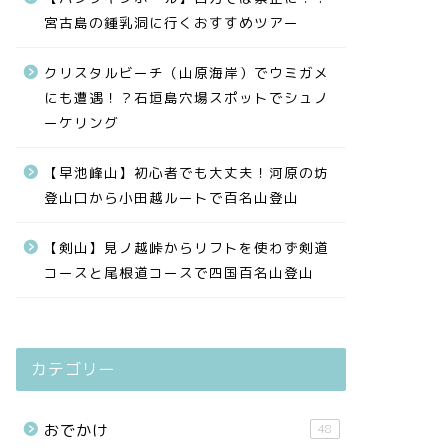
宮古島の鍾乳洞に行くおすすめツアー
クリスタルビーチ（山原海岸）でウミガメ
にも遭遇！？石垣島穴場スポットでシュノ
ーケリング
【早池峰山】初心者でも大丈夫！河原の坊
登山口から小田越ルートで百名山登山
【剣山】見ノ越峠からリフトを使わず剣道
コースと尾根道コースで四国百名山登山
カテゴリー
おでかけ
48