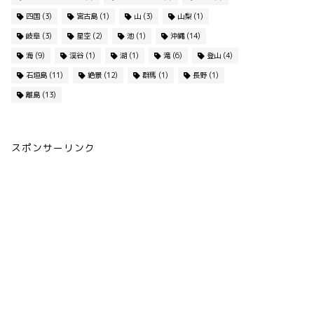
四国
(3)
宮古島
(1)
山
(3)
山梨
(1)
岐阜
(3)
星空
(2)
池
(1)
沖縄
(14)
海
(9)
渓谷
(1)
湖
(1)
滝
(6)
登山
(4)
石垣島
(11)
絶景
(12)
群馬
(1)
長野
(1)
離島
(13)
スポンサーリンク