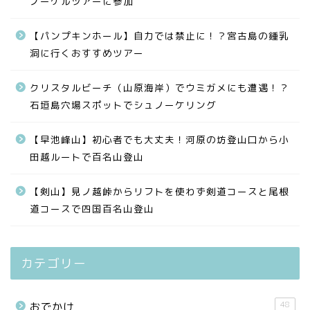
ノーケルツアーに参加
【パンプキンホール】自力では禁止に！？宮古島の鍾乳
洞に行くおすすめツアー
クリスタルビーチ（山原海岸）でウミガメにも遭遇！？
石垣島穴場スポットでシュノーケリング
【早池峰山】初心者でも大丈夫！河原の坊登山口から小
田越ルートで百名山登山
【剣山】見ノ越峠からリフトを使わず剣道コースと尾根
道コースで四国百名山登山
カテゴリー
48
おでかけ