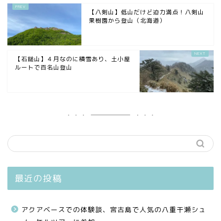
【八剣山】低山だけど迫力満点！八剣山
果樹園から登山（北海道）
【石鎚山】４月なのに積雪あり、土小屋
ルートで百名山登山
最近の投稿
アクアベースでの体験談、宮古島で人気の八重干瀬シュ