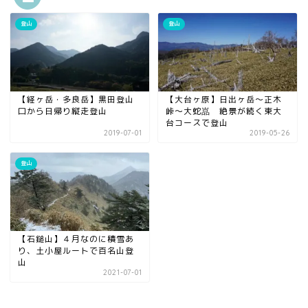
登山
登山
【経ヶ岳・多良岳】黒田登山
【大台ヶ原】日出ヶ岳～正木
口から日帰り縦走登山
峠～大蛇嵓 絶景が続く東大
台コースで登山
2019-07-01
2019-05-26
登山
【石鎚山】４月なのに積雪あ
り、土小屋ルートで百名山登
山
2021-07-01