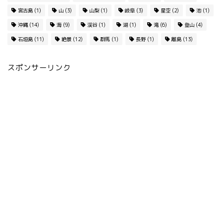
宮古島
(1)
山
(3)
山梨
(1)
岐阜
(3)
星空
(2)
池
(1)
沖縄
(14)
海
(9)
渓谷
(1)
湖
(1)
滝
(6)
登山
(4)
石垣島
(11)
絶景
(12)
群馬
(1)
長野
(1)
離島
(13)
スポンサーリンク