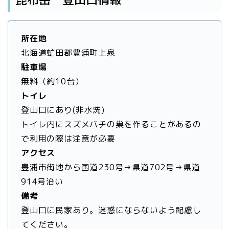
所在地
北海道虻田郡豊浦町上泉
駐車場
無料（約10台）
トイレ
登山口にあり(非水洗)
トイレ内にスズメバチの巣を作ることがあるの
で利用の際は注意が必要
アクセス
豊浦市街地から国道230号→県道702号→県道
914号沿い
備考
登山口に民家あり。迷惑にならないよう配慮し
てください。