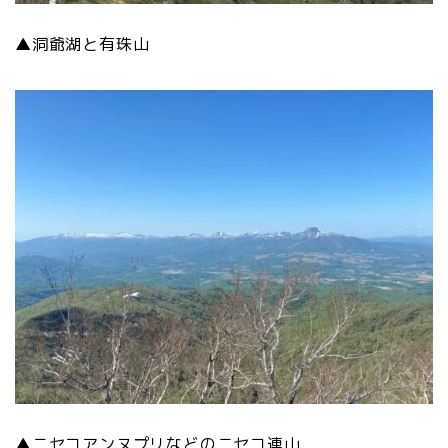
▲洞爺湖と有珠山
▲ニセコアンヌプリなどのニセコ連山