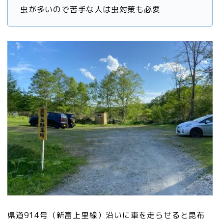
虫が多いので苦手な人は虫対策も必要
県道914号（新富上里線）沿いに車を走らせると昆布