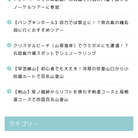
ノーケルツアーに参加
【パンプキンホール】自力では禁止に！？宮古島の鍾乳
洞に行くおすすめツアー
クリスタルビーチ（山原海岸）でウミガメにも遭遇！？
石垣島穴場スポットでシュノーケリング
【早池峰山】初心者でも大丈夫！河原の坊登山口から小
田越ルートで百名山登山
【剣山】見ノ越峠からリフトを使わず剣道コースと尾根
道コースで四国百名山登山
カテゴリー