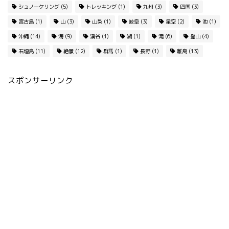
シュノーケリング
(5)
トレッキング
(1)
九州
(3)
四国
(3)
宮古島
(1)
山
(3)
山梨
(1)
岐阜
(3)
星空
(2)
池
(1)
沖縄
(14)
海
(9)
渓谷
(1)
湖
(1)
滝
(6)
登山
(4)
石垣島
(11)
絶景
(12)
群馬
(1)
長野
(1)
離島
(13)
スポンサーリンク