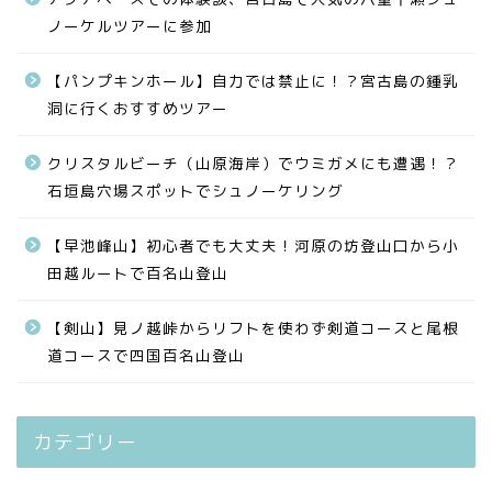
ノーケルツアーに参加
【パンプキンホール】自力では禁止に！？宮古島の鍾乳
洞に行くおすすめツアー
クリスタルビーチ（山原海岸）でウミガメにも遭遇！？
石垣島穴場スポットでシュノーケリング
【早池峰山】初心者でも大丈夫！河原の坊登山口から小
田越ルートで百名山登山
【剣山】見ノ越峠からリフトを使わず剣道コースと尾根
道コースで四国百名山登山
カテゴリー