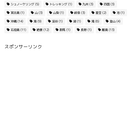
シュノーケリング
(5)
トレッキング
(1)
九州
(3)
四国
(3)
宮古島
(1)
山
(3)
山梨
(1)
岐阜
(3)
星空
(2)
池
(1)
沖縄
(14)
海
(9)
渓谷
(1)
湖
(1)
滝
(6)
登山
(4)
石垣島
(11)
絶景
(12)
群馬
(1)
長野
(1)
離島
(13)
スポンサーリンク