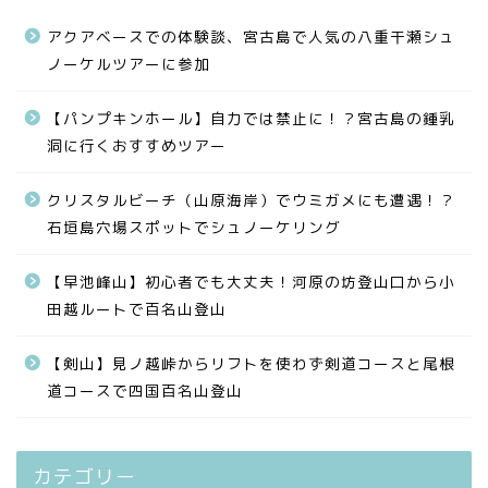
アクアベースでの体験談、宮古島で人気の八重干瀬シュ
ノーケルツアーに参加
【パンプキンホール】自力では禁止に！？宮古島の鍾乳
洞に行くおすすめツアー
クリスタルビーチ（山原海岸）でウミガメにも遭遇！？
石垣島穴場スポットでシュノーケリング
【早池峰山】初心者でも大丈夫！河原の坊登山口から小
田越ルートで百名山登山
【剣山】見ノ越峠からリフトを使わず剣道コースと尾根
道コースで四国百名山登山
カテゴリー