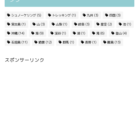
シュノーケリング
(5)
トレッキング
(1)
九州
(3)
四国
(3)
宮古島
(1)
山
(3)
山梨
(1)
岐阜
(3)
星空
(2)
池
(1)
沖縄
(14)
海
(9)
渓谷
(1)
湖
(1)
滝
(6)
登山
(4)
石垣島
(11)
絶景
(12)
群馬
(1)
長野
(1)
離島
(13)
スポンサーリンク