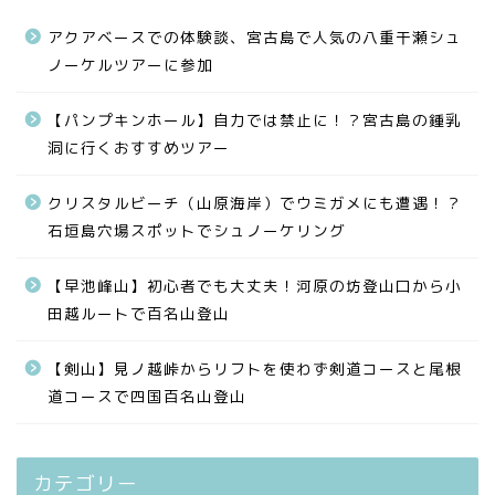
アクアベースでの体験談、宮古島で人気の八重干瀬シュ
ノーケルツアーに参加
【パンプキンホール】自力では禁止に！？宮古島の鍾乳
洞に行くおすすめツアー
クリスタルビーチ（山原海岸）でウミガメにも遭遇！？
石垣島穴場スポットでシュノーケリング
【早池峰山】初心者でも大丈夫！河原の坊登山口から小
田越ルートで百名山登山
【剣山】見ノ越峠からリフトを使わず剣道コースと尾根
道コースで四国百名山登山
カテゴリー