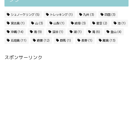
シュノーケリング
(5)
トレッキング
(1)
九州
(3)
四国
(3)
宮古島
(1)
山
(3)
山梨
(1)
岐阜
(3)
星空
(2)
池
(1)
沖縄
(14)
海
(9)
渓谷
(1)
湖
(1)
滝
(6)
登山
(4)
石垣島
(11)
絶景
(12)
群馬
(1)
長野
(1)
離島
(13)
スポンサーリンク