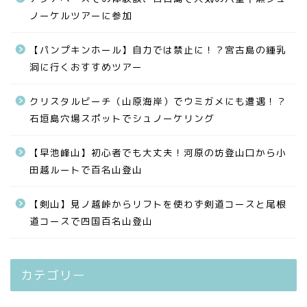
ノーケルツアーに参加
【パンプキンホール】自力では禁止に！？宮古島の鍾乳
洞に行くおすすめツアー
クリスタルビーチ（山原海岸）でウミガメにも遭遇！？
石垣島穴場スポットでシュノーケリング
【早池峰山】初心者でも大丈夫！河原の坊登山口から小
田越ルートで百名山登山
【剣山】見ノ越峠からリフトを使わず剣道コースと尾根
道コースで四国百名山登山
カテゴリー