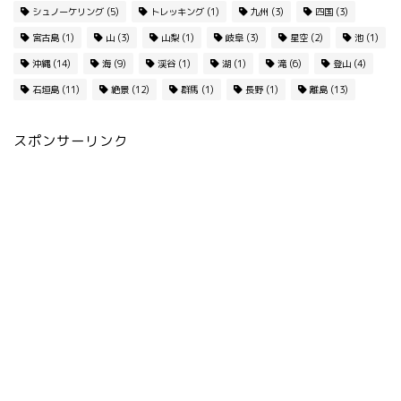
シュノーケリング
(5)
トレッキング
(1)
九州
(3)
四国
(3)
宮古島
(1)
山
(3)
山梨
(1)
岐阜
(3)
星空
(2)
池
(1)
沖縄
(14)
海
(9)
渓谷
(1)
湖
(1)
滝
(6)
登山
(4)
石垣島
(11)
絶景
(12)
群馬
(1)
長野
(1)
離島
(13)
スポンサーリンク