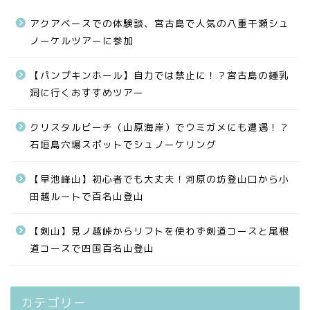
アクアベースでの体験談、宮古島で人気の八重干瀬シュ
ノーケルツアーに参加
【パンプキンホール】自力では禁止に！？宮古島の鍾乳
洞に行くおすすめツアー
クリスタルビーチ（山原海岸）でウミガメにも遭遇！？
石垣島穴場スポットでシュノーケリング
【早池峰山】初心者でも大丈夫！河原の坊登山口から小
田越ルートで百名山登山
【剣山】見ノ越峠からリフトを使わず剣道コースと尾根
道コースで四国百名山登山
カテゴリー