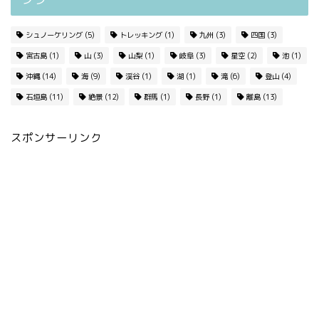
シュノーケリング
(5)
トレッキング
(1)
九州
(3)
四国
(3)
宮古島
(1)
山
(3)
山梨
(1)
岐阜
(3)
星空
(2)
池
(1)
沖縄
(14)
海
(9)
渓谷
(1)
湖
(1)
滝
(6)
登山
(4)
石垣島
(11)
絶景
(12)
群馬
(1)
長野
(1)
離島
(13)
スポンサーリンク