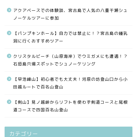
アクアベースでの体験談、宮古島で人気の八重干瀬シュ
ノーケルツアーに参加
【パンプキンホール】自力では禁止に！？宮古島の鍾乳
洞に行くおすすめツアー
クリスタルビーチ（山原海岸）でウミガメにも遭遇！？
石垣島穴場スポットでシュノーケリング
【早池峰山】初心者でも大丈夫！河原の坊登山口から小
田越ルートで百名山登山
【剣山】見ノ越峠からリフトを使わず剣道コースと尾根
道コースで四国百名山登山
カテゴリー