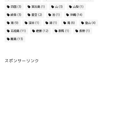
四国
(3)
宮古島
(1)
山
(3)
山梨
(1)
岐阜
(3)
星空
(2)
池
(1)
沖縄
(14)
海
(9)
渓谷
(1)
湖
(1)
滝
(6)
登山
(4)
石垣島
(11)
絶景
(12)
群馬
(1)
長野
(1)
離島
(13)
スポンサーリンク