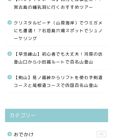
宮古島の鍾乳洞に行くおすすめツアー
クリスタルビーチ（山原海岸）でウミガメ
にも遭遇！？石垣島穴場スポットでシュノ
ーケリング
【早池峰山】初心者でも大丈夫！河原の坊
登山口から小田越ルートで百名山登山
【剣山】見ノ越峠からリフトを使わず剣道
コースと尾根道コースで四国百名山登山
カテゴリー
おでかけ
48