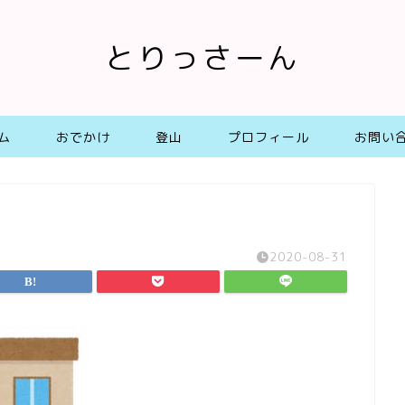
とりっさーん
ム
おでかけ
登山
プロフィール
お問い
2020-08-31