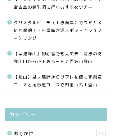
宮古島の鍾乳洞に行くおすすめツアー
クリスタルビーチ（山原海岸）でウミガメ
にも遭遇！？石垣島穴場スポットでシュノ
ーケリング
【早池峰山】初心者でも大丈夫！河原の坊
登山口から小田越ルートで百名山登山
【剣山】見ノ越峠からリフトを使わず剣道
コースと尾根道コースで四国百名山登山
カテゴリー
おでかけ
48