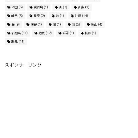
四国
(3)
宮古島
(1)
山
(3)
山梨
(1)
岐阜
(3)
星空
(2)
池
(1)
沖縄
(14)
海
(9)
渓谷
(1)
湖
(1)
滝
(6)
登山
(4)
石垣島
(11)
絶景
(12)
群馬
(1)
長野
(1)
離島
(13)
スポンサーリンク