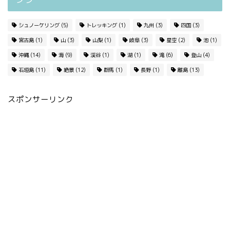
シュノーケリング
(5)
トレッキング
(1)
九州
(3)
四国
(3)
宮古島
(1)
山
(3)
山梨
(1)
岐阜
(3)
星空
(2)
池
(1)
沖縄
(14)
海
(9)
渓谷
(1)
湖
(1)
滝
(6)
登山
(4)
石垣島
(11)
絶景
(12)
群馬
(1)
長野
(1)
離島
(13)
スポンサーリンク