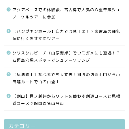
アクアベースでの体験談、宮古島で人気の八重干瀬シュ
ノーケルツアーに参加
【パンプキンホール】自力では禁止に！？宮古島の鍾乳
洞に行くおすすめツアー
クリスタルビーチ（山原海岸）でウミガメにも遭遇！？
石垣島穴場スポットでシュノーケリング
【早池峰山】初心者でも大丈夫！河原の坊登山口から小
田越ルートで百名山登山
【剣山】見ノ越峠からリフトを使わず剣道コースと尾根
道コースで四国百名山登山
カテゴリー