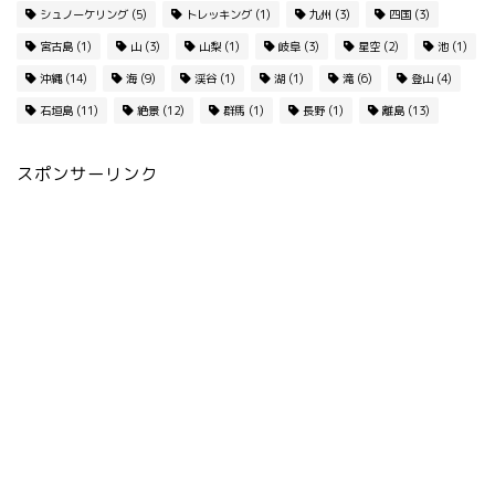
シュノーケリング
(5)
トレッキング
(1)
九州
(3)
四国
(3)
宮古島
(1)
山
(3)
山梨
(1)
岐阜
(3)
星空
(2)
池
(1)
沖縄
(14)
海
(9)
渓谷
(1)
湖
(1)
滝
(6)
登山
(4)
石垣島
(11)
絶景
(12)
群馬
(1)
長野
(1)
離島
(13)
スポンサーリンク