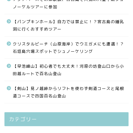
ノーケルツアーに参加
【パンプキンホール】自力では禁止に！？宮古島の鍾乳
洞に行くおすすめツアー
クリスタルビーチ（山原海岸）でウミガメにも遭遇！？
石垣島穴場スポットでシュノーケリング
【早池峰山】初心者でも大丈夫！河原の坊登山口から小
田越ルートで百名山登山
【剣山】見ノ越峠からリフトを使わず剣道コースと尾根
道コースで四国百名山登山
カテゴリー