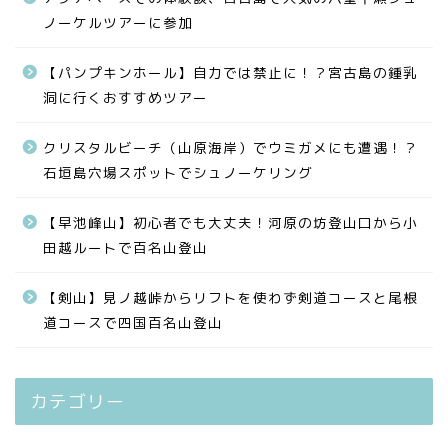
ノーケルツアーに参加
【パンプキンホール】自力では禁止に！？宮古島の鍾乳
洞に行くおすすめツアー
クリスタルビーチ（山原海岸）でウミガメにも遭遇！？
石垣島穴場スポットでシュノーケリング
【早池峰山】初心者でも大丈夫！河原の坊登山口から小
田越ルートで百名山登山
【剣山】見ノ越峠からリフトを使わず剣道コースと尾根
道コースで四国百名山登山
カテゴリー