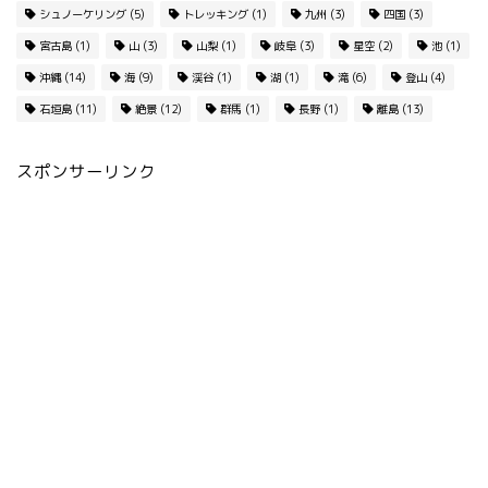
シュノーケリング
(5)
トレッキング
(1)
九州
(3)
四国
(3)
宮古島
(1)
山
(3)
山梨
(1)
岐阜
(3)
星空
(2)
池
(1)
沖縄
(14)
海
(9)
渓谷
(1)
湖
(1)
滝
(6)
登山
(4)
石垣島
(11)
絶景
(12)
群馬
(1)
長野
(1)
離島
(13)
スポンサーリンク