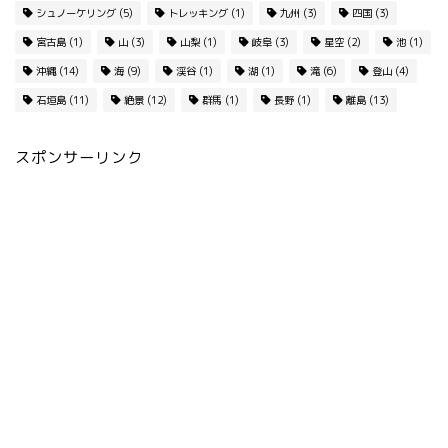
シュノーケリング
(5)
トレッキング
(1)
九州
(3)
四国
(3)
宮古島
(1)
山
(3)
山梨
(1)
岐阜
(3)
星空
(2)
池
(1)
沖縄
(14)
海
(9)
渓谷
(1)
湖
(1)
滝
(6)
登山
(4)
石垣島
(11)
絶景
(12)
群馬
(1)
長野
(1)
離島
(13)
スポンサーリンク