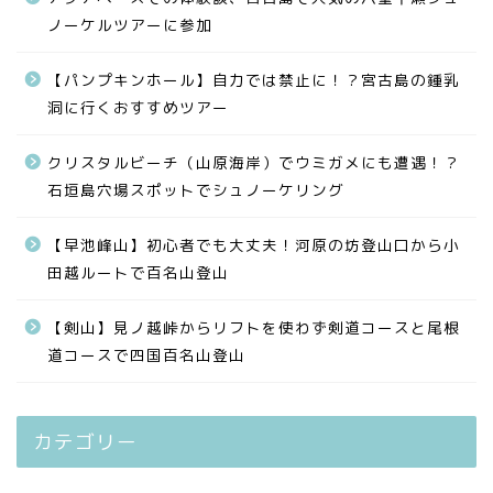
ノーケルツアーに参加
【パンプキンホール】自力では禁止に！？宮古島の鍾乳
洞に行くおすすめツアー
クリスタルビーチ（山原海岸）でウミガメにも遭遇！？
石垣島穴場スポットでシュノーケリング
【早池峰山】初心者でも大丈夫！河原の坊登山口から小
田越ルートで百名山登山
【剣山】見ノ越峠からリフトを使わず剣道コースと尾根
道コースで四国百名山登山
カテゴリー