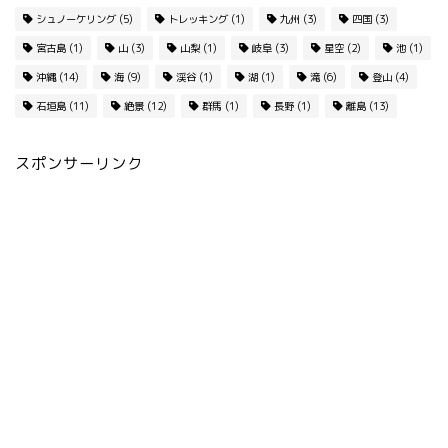
シュノーケリング
(5)
トレッキング
(1)
九州
(3)
四国
(3)
宮古島
(1)
山
(3)
山梨
(1)
岐阜
(3)
星空
(2)
池
(1)
沖縄
(14)
海
(9)
渓谷
(1)
湖
(1)
滝
(6)
登山
(4)
石垣島
(11)
絶景
(12)
群馬
(1)
長野
(1)
離島
(13)
スポンサーリンク