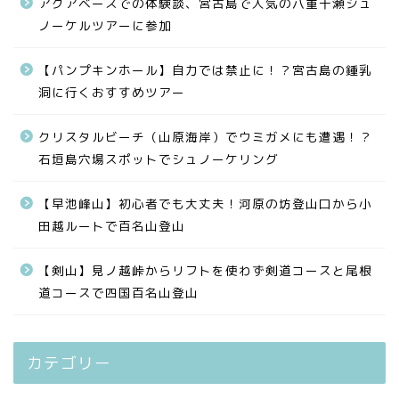
アクアベースでの体験談、宮古島で人気の八重干瀬シュ
ノーケルツアーに参加
【パンプキンホール】自力では禁止に！？宮古島の鍾乳
洞に行くおすすめツアー
クリスタルビーチ（山原海岸）でウミガメにも遭遇！？
石垣島穴場スポットでシュノーケリング
【早池峰山】初心者でも大丈夫！河原の坊登山口から小
田越ルートで百名山登山
【剣山】見ノ越峠からリフトを使わず剣道コースと尾根
道コースで四国百名山登山
カテゴリー