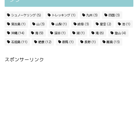
シュノーケリング
(5)
トレッキング
(1)
九州
(3)
四国
(3)
宮古島
(1)
山
(3)
山梨
(1)
岐阜
(3)
星空
(2)
池
(1)
沖縄
(14)
海
(9)
渓谷
(1)
湖
(1)
滝
(6)
登山
(4)
石垣島
(11)
絶景
(12)
群馬
(1)
長野
(1)
離島
(13)
スポンサーリンク