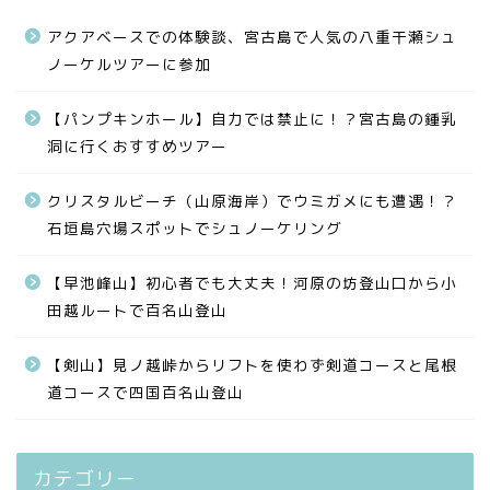
アクアベースでの体験談、宮古島で人気の八重干瀬シュ
ノーケルツアーに参加
【パンプキンホール】自力では禁止に！？宮古島の鍾乳
洞に行くおすすめツアー
クリスタルビーチ（山原海岸）でウミガメにも遭遇！？
石垣島穴場スポットでシュノーケリング
【早池峰山】初心者でも大丈夫！河原の坊登山口から小
田越ルートで百名山登山
【剣山】見ノ越峠からリフトを使わず剣道コースと尾根
道コースで四国百名山登山
カテゴリー