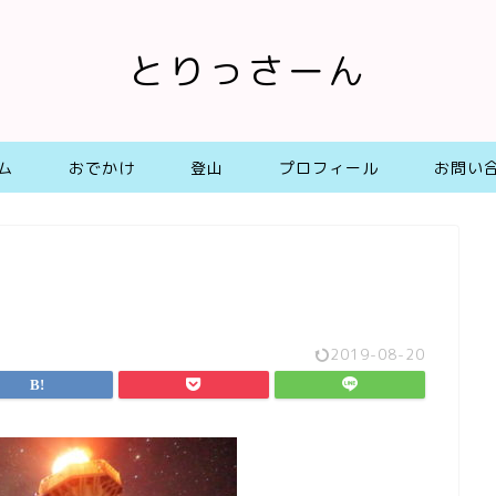
とりっさーん
ム
おでかけ
登山
プロフィール
お問い
2019-08-20