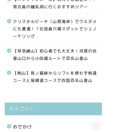
宮古島の鍾乳洞に行くおすすめツアー
クリスタルビーチ（山原海岸）でウミガメ
にも遭遇！？石垣島穴場スポットでシュノ
ーケリング
【早池峰山】初心者でも大丈夫！河原の坊
登山口から小田越ルートで百名山登山
【剣山】見ノ越峠からリフトを使わず剣道
コースと尾根道コースで四国百名山登山
カテゴリー
おでかけ
48