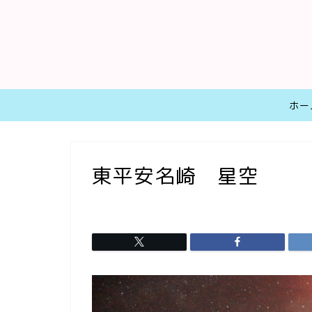
ホー
東平安名崎 星空