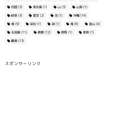
四国
(3)
宮古島
(1)
山
(3)
山梨
(1)
岐阜
(3)
星空
(2)
池
(1)
沖縄
(14)
海
(9)
渓谷
(1)
湖
(1)
滝
(6)
登山
(4)
石垣島
(11)
絶景
(12)
群馬
(1)
長野
(1)
離島
(13)
スポンサーリンク