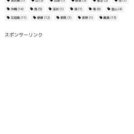
宮古島
(1)
山
(3)
山梨
(1)
岐阜
(3)
星空
(2)
池
(1)
沖縄
(14)
海
(9)
渓谷
(1)
湖
(1)
滝
(6)
登山
(4)
石垣島
(11)
絶景
(12)
群馬
(1)
長野
(1)
離島
(13)
スポンサーリンク