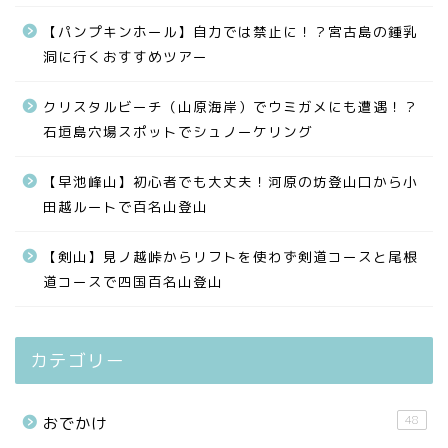
【パンプキンホール】自力では禁止に！？宮古島の鍾乳
洞に行くおすすめツアー
クリスタルビーチ（山原海岸）でウミガメにも遭遇！？
石垣島穴場スポットでシュノーケリング
【早池峰山】初心者でも大丈夫！河原の坊登山口から小
田越ルートで百名山登山
【剣山】見ノ越峠からリフトを使わず剣道コースと尾根
道コースで四国百名山登山
カテゴリー
48
おでかけ